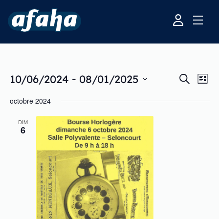
Recherche
Navi
 - 
10/06/2024
08/01/2025
RECHERC
LIST
et
de
navigation
vue
Sélectionnez
de
Évè
octobre 2024
une
vues
Évènement
date.
DIM
6