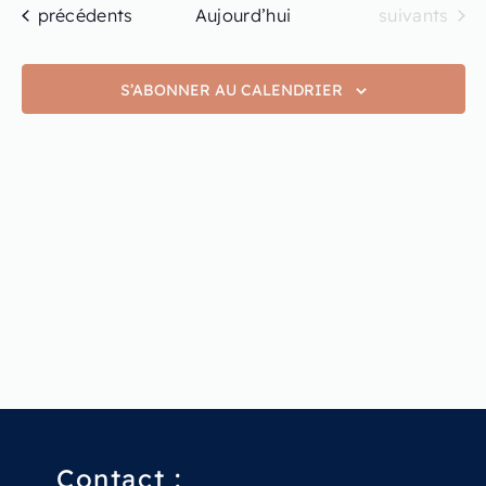
Évènements
Évènements
précédents
Aujourd’hui
suivants
S’ABONNER AU CALENDRIER
Contact :