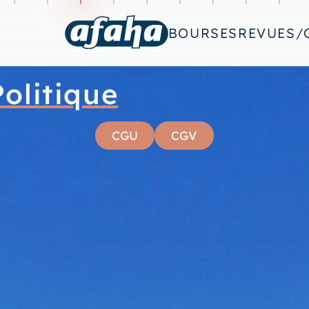
BOURSES
REVUES/
olitique
CGU
CGV