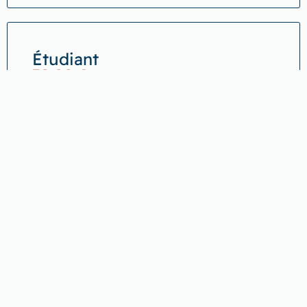
Étudiant
30,00
€
/an
Découvrez l'A.F.A.H.A.
Contact :
03 81 82 26 74
contact@afaha.com
23 rue Rivotte, BP33, Besançon
Cedex 25012