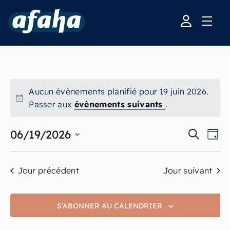
Aucun évènements planifié pour 19 juin 2026.
Passer aux
évènements suivants
.
Recherche
Navi
06/19/2026
RECHERC
JOU
et
de
navigation
vue
Sélectionnez
de
Évè
une
vues
Jour précédent
Jour suivant
Évènement
date.
S’ABONNER AU CALENDRIER