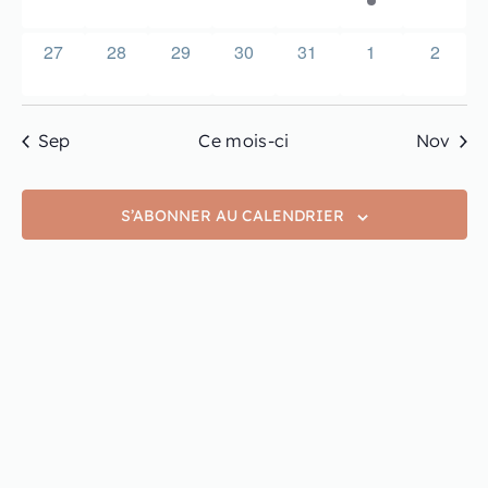
évènement,
évènement,
évènement,
évènement,
évènement,
évènement,
évènem
27
28
29
30
31
1
2
0
0
0
0
0
0
0
évènement,
évènement,
évènement,
évènement,
évènement,
évènement,
évènem
Sep
Ce mois-ci
Nov
S’ABONNER AU CALENDRIER