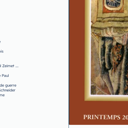
e
is
l Zeimet ….
 Paul
de guerre
Schneider
ime