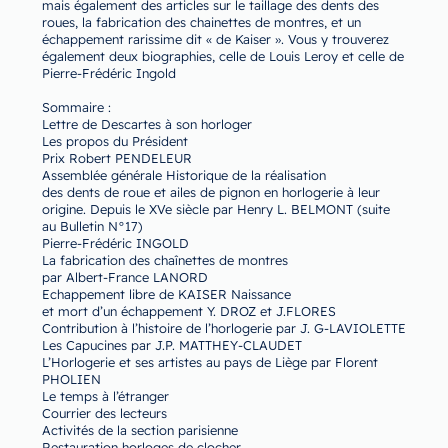
mais également des articles sur le taillage des dents des
roues, la fabrication des chainettes de montres, et un
échappement rarissime dit « de Kaiser ». Vous y trouverez
également deux biographies, celle de Louis Leroy et celle de
Pierre-Frédéric Ingold
Sommaire :
Lettre de Descartes à son horloger
Les propos du Président
Prix Robert PENDELEUR
Assemblée générale Historique de la réalisation
des dents de roue et ailes de pignon en horlogerie à leur
origine. Depuis le XVe siècle par Henry L. BELMONT (suite
au Bulletin N°17)
Pierre-Frédéric INGOLD
La fabrication des chaînettes de montres
par Albert-France LANORD
Echappement libre de KAISER Naissance
et mort d’un échappement Y. DROZ et J.FLORES
Contribution à l’histoire de l’horlogerie par J. G-LAVIOLETTE
Les Capucines par J.P. MATTHEY-CLAUDET
L’Horlogerie et ses artistes au pays de Liège par Florent
PHOLIEN
Le temps à l’étranger
Courrier des lecteurs
Activités de la section parisienne
Restauration horloges de clocher