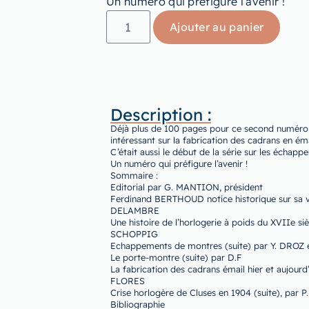
Un numéro qui préfigure l’avenir !
Ajouter au panier
Description :
Déjà plus de 100 pages pour ce second numéro 
intéressant sur la fabrication des cadrans en é
C’était aussi le début de la série sur les écha
Un numéro qui préfigure l’avenir !
Sommaire :
Editorial par G. MANTION, président
Ferdinand BERTHOUD notice historique sur sa vi
DELAMBRE
Une histoire de l’horlogerie à poids du XVIIe siè
SCHOPPIG
Echappements de montres (suite) par Y. DROZ 
Le porte-montre (suite) par D.F
La fabrication des cadrans émail hier et aujourd
FLORES
Crise horlogère de Cluses en 1904 (suite), pa
Bibliographie