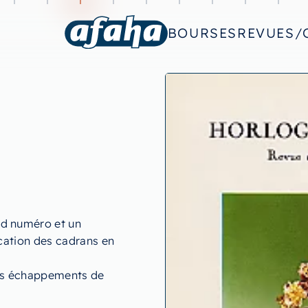
BOURSES
REVUES/
nd numéro et un
ication des cadrans en
 les échappements de