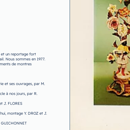
et un reportage fort
mail. Nous sommes en 1977.
ppements de montres
e et ses ouvrages, par M.
cle à nos jours, par R.
et J. FLORES
’hui, montage Y. DROZ et J.
r P. GUICHONNET