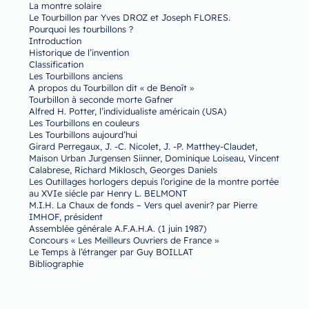
La montre solaire
Le Tourbillon par Yves DROZ et Joseph FLORES.
Pourquoi les tourbillons ?
Introduction
Historique de l’invention
Classification
Les Tourbillons anciens
A propos du Tourbillon dit « de Benoît »
Tourbillon à seconde morte Gafner
Alfred H. Potter, l’individualiste américain (USA)
Les Tourbillons en couleurs
Les Tourbillons aujourd’hui
Girard Perregaux, J. -C. Nicolet, J. -P. Matthey-Claudet,
Maison Urban Jurgensen Siinner, Dominique Loiseau, Vincent
Calabrese, Richard Miklosch, Georges Daniels
Les Outillages horlogers depuis l’origine de la montre portée
au XVIe siécle par Henry L. BELMONT
M.I.H. La Chaux de fonds – Vers quel avenir? par Pierre
IMHOF, président
Assemblée générale A.F.A.H.A. (1 juin 1987)
Concours « Les Meilleurs Ouvriers de France »
Le Temps à l’étranger par Guy BOILLAT
Bibliographie