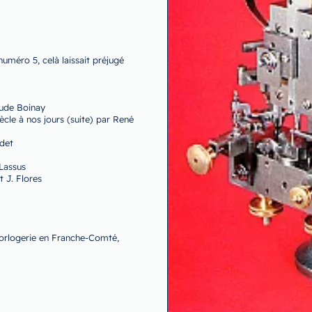
numéro 5, celà laissait préjugé
aude Boinay
ècle à nos jours (suite) par René
udet
 Lassus
 J. Flores
’horlogerie en Franche-Comté,