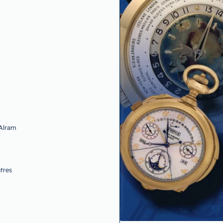
 Alram
tres