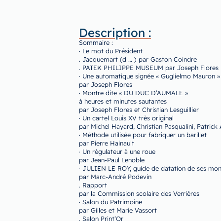
Description :
Sommaire :
· Le mot du Président
. Jacquemart (d … ) par Gaston Coindre
. PATEK PHILIPPE MUSEUM par Joseph Flores
· Une automatique signée « Guglielmo Mauron »
par Joseph Flores
· Montre dite « DU DUC D’AUMALE »
à heures et minutes sautantes
par Joseph Flores et Christian Lesguillier
· Un cartel Louis XV très original
par Michel Hayard, Christian Pasqualini, Patrick
· Méthode utilisée pour fabriquer un barillet
par Pierre Hainault
· Un régulateur à une roue
par Jean-Paul Lenoble
· JULIEN LE ROY, guide de datation de ses mon
par Marc-André Podevin
. Rapport
par la Commission scolaire des Verrières
· Salon du Patrimoine
par Gilles et Marie Vassort
. Salon Print’Or