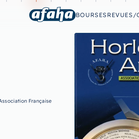
BOURSES
REVUES/
Association Française