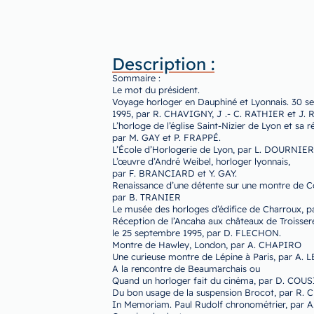
Description :
Sommaire :
Le mot du président.
Voyage horloger en Dauphiné et Lyonnais. 30 s
1995, par R. CHAVIGNY, J .- C. RATHIER et J
L’horloge de l’église Saint-Nizier de Lyon et sa r
par M. GAY et P. FRAPPÉ.
L’École d’Horlogerie de Lyon, par L. DOURNIER
L’œuvre d’André Weibel, horloger lyonnais,
par F. BRANCIARD et Y. GAY.
Renaissance d’une détente sur une montre de C
par B. TRANIER
Le musée des horloges d’édifice de Charroux, 
Réception de l’Ancaha aux châteaux de Troisser
le 25 septembre 1995, par D. FLECHON.
Montre de Hawley, London, par A. CHAPIRO
Une curieuse montre de Lépine à Paris, par A.
A la rencontre de Beaumarchais ou
Quand un horloger fait du cinéma, par D. COUS
Du bon usage de la suspension Brocot, par R.
In Memoriam. Paul Rudolf chronométrier, par 