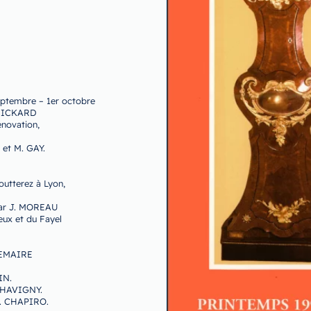
eptembre – 1er octobre
. RICKARD
énovation,
 et M. GAY.
outterez à Lyon,
par J. MOREAU
eux et du Fayel
 LEMAIRE
IN.
 CHAVIGNY.
A. CHAPIRO.