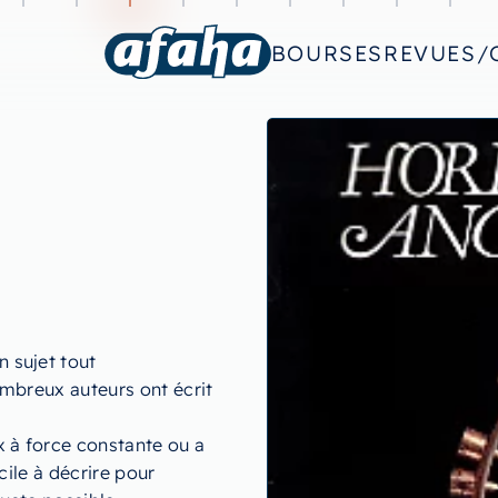
BOURSES
REVUES/
 sujet tout
ombreux auteurs ont écrit
x à force constante ou a
cile à décrire pour