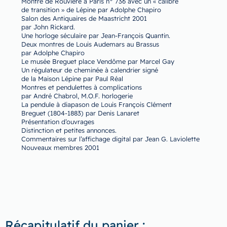
Montre de Rouvière à Paris n° 736 avec un « calibre
de transition » de Lépine par Adolphe Chapiro
Salon des Antiquaires de Maastricht 2001
par John Rickard.
Une horloge séculaire par Jean-François Quantin.
Deux montres de Louis Audemars au Brassus
par Adolphe Chapiro
Le musée Breguet place Vendôme par Marcel Gay
Un régulateur de cheminée à calendrier signé
de la Maison Lépine par Paul Réal
Montres et pendulettes à complications
par André Chabrol, M.O.F. horlogerie
La pendule à diapason de Louis François Clément
Breguet (1804-1883) par Denis Lanaret
Présentation d’ouvrages
Distinction et petites annonces.
Commentaires sur l’affichage digital par Jean G. Laviolette
Nouveaux membres 2001
Récapitulatif du panier :